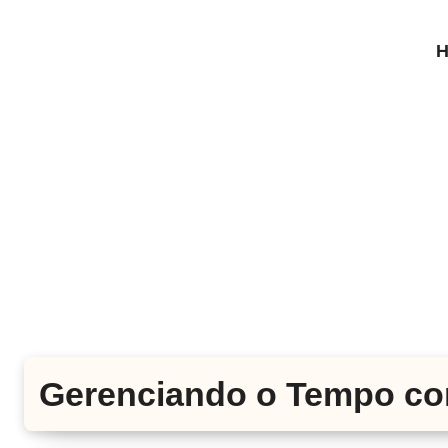
Skip
to
content
Gerenciando o Tempo com