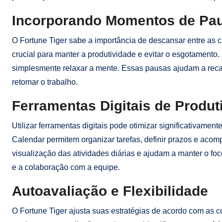
Incorporando Momentos de Pa
O Fortune Tiger sabe a importância de descansar entre as c
crucial para manter a produtividade e evitar o esgotamento
simplesmente relaxar a mente. Essas pausas ajudam a reca
retomar o trabalho.
Ferramentas Digitais de Produt
Utilizar ferramentas digitais pode otimizar significativamen
Calendar permitem organizar tarefas, definir prazos e acomp
visualização das atividades diárias e ajudam a manter o foc
e a colaboração com a equipe.
Autoavaliação e Flexibilidade
O Fortune Tiger ajusta suas estratégias de acordo com as 