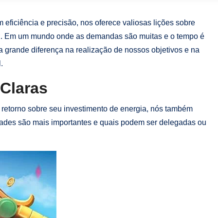
 eficiência e precisão, nos oferece valiosas lições sobre
z. Em um mundo onde as demandas são muitas e o tempo é
a grande diferença na realização de nossos objetivos e na
.
 Claras
 retorno sobre seu investimento de energia, nós também
vidades são mais importantes e quais podem ser delegadas ou