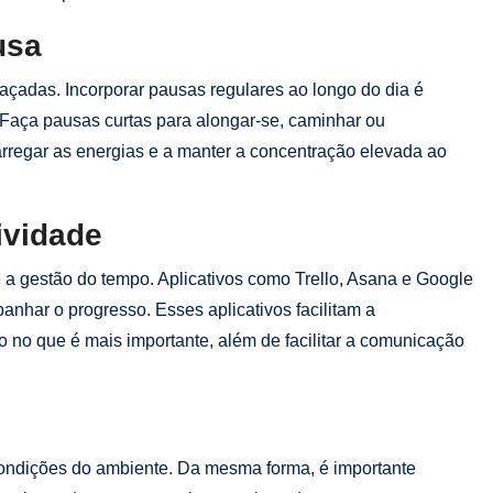
usa
açadas. Incorporar pausas regulares ao longo do dia é
. Faça pausas curtas para alongar-se, caminhar ou
rregar as energias e a manter a concentração elevada ao
ividade
te a gestão do tempo. Aplicativos como Trello, Asana e Google
anhar o progresso. Esses aplicativos facilitam a
o no que é mais importante, além de facilitar a comunicação
condições do ambiente. Da mesma forma, é importante