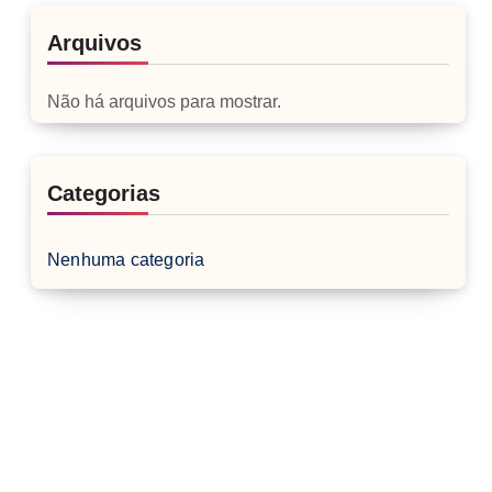
Arquivos
Não há arquivos para mostrar.
Categorias
Nenhuma categoria