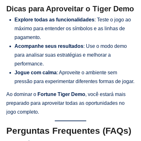
Dicas para Aproveitar o Tiger Demo
Explore todas as funcionalidades
: Teste o jogo ao
máximo para entender os símbolos e as linhas de
pagamento.
Acompanhe seus resultados
: Use o modo demo
para analisar suas estratégias e melhorar a
performance.
Jogue com calma
: Aproveite o ambiente sem
pressão para experimentar diferentes formas de jogar.
Ao dominar o
Fortune Tiger Demo
, você estará mais
preparado para aproveitar todas as oportunidades no
jogo completo.
Perguntas Frequentes (FAQs)