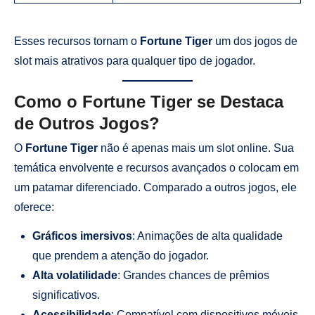
Esses recursos tornam o
Fortune Tiger
um dos jogos de
slot mais atrativos para qualquer tipo de jogador.
Como o Fortune Tiger se Destaca
de Outros Jogos?
O
Fortune Tiger
não é apenas mais um slot online. Sua
temática envolvente e recursos avançados o colocam em
um patamar diferenciado. Comparado a outros jogos, ele
oferece:
Gráficos imersivos
: Animações de alta qualidade
que prendem a atenção do jogador.
Alta volatilidade
: Grandes chances de prêmios
significativos.
Acessibilidade
: Compatível com dispositivos móveis,