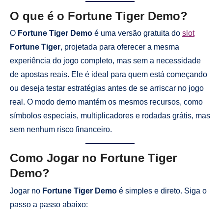
O que é o Fortune Tiger Demo?
O
Fortune Tiger Demo
é uma versão gratuita do
slot
Fortune Tiger
, projetada para oferecer a mesma
experiência do jogo completo, mas sem a necessidade
de apostas reais. Ele é ideal para quem está começando
ou deseja testar estratégias antes de se arriscar no jogo
real. O modo demo mantém os mesmos recursos, como
símbolos especiais, multiplicadores e rodadas grátis, mas
sem nenhum risco financeiro.
Como Jogar no Fortune Tiger
Demo?
Jogar no
Fortune Tiger Demo
é simples e direto. Siga o
passo a passo abaixo: