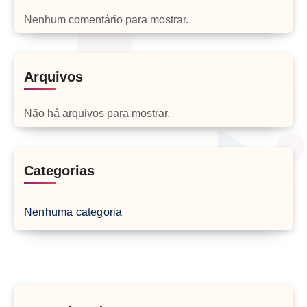
Nenhum comentário para mostrar.
Arquivos
Não há arquivos para mostrar.
Categorias
Nenhuma categoria