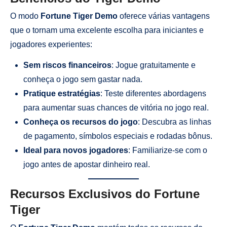
O modo
Fortune Tiger Demo
oferece várias vantagens
que o tornam uma excelente escolha para iniciantes e
jogadores experientes:
Sem riscos financeiros
: Jogue gratuitamente e
conheça o jogo sem gastar nada.
Pratique estratégias
: Teste diferentes abordagens
para aumentar suas chances de vitória no jogo real.
Conheça os recursos do jogo
: Descubra as linhas
de pagamento, símbolos especiais e rodadas bônus.
Ideal para novos jogadores
: Familiarize-se com o
jogo antes de apostar dinheiro real.
Recursos Exclusivos do Fortune
Tiger