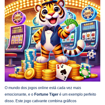
O mundo dos jogos online está cada vez mais
emocionante, e o
Fortune Tiger
é um exemplo perfeito
disso. Este jogo cativante combina gráficos