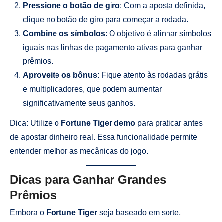
Pressione o botão de giro
: Com a aposta definida,
clique no botão de giro para começar a rodada.
Combine os símbolos
: O objetivo é alinhar símbolos
iguais nas linhas de pagamento ativas para ganhar
prêmios.
Aproveite os bônus
: Fique atento às rodadas grátis
e multiplicadores, que podem aumentar
significativamente seus ganhos.
Dica: Utilize o
Fortune Tiger demo
para praticar antes
de apostar dinheiro real. Essa funcionalidade permite
entender melhor as mecânicas do jogo.
Dicas para Ganhar Grandes
Prêmios
Embora o
Fortune Tiger
seja baseado em sorte,