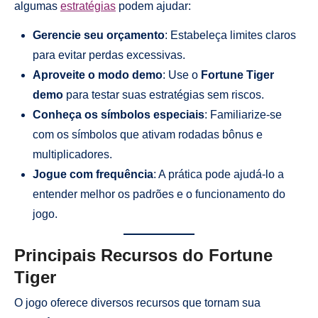
algumas
estratégias
podem ajudar:
Gerencie seu orçamento
: Estabeleça limites claros
para evitar perdas excessivas.
Aproveite o modo demo
: Use o
Fortune Tiger
demo
para testar suas estratégias sem riscos.
Conheça os símbolos especiais
: Familiarize-se
com os símbolos que ativam rodadas bônus e
multiplicadores.
Jogue com frequência
: A prática pode ajudá-lo a
entender melhor os padrões e o funcionamento do
jogo.
Principais Recursos do Fortune
Tiger
O jogo oferece diversos recursos que tornam sua