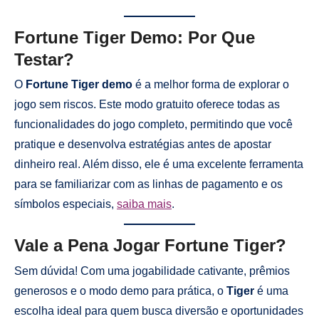
Fortune Tiger Demo: Por Que
Testar?
O
Fortune Tiger demo
é a melhor forma de explorar o
jogo sem riscos. Este modo gratuito oferece todas as
funcionalidades do jogo completo, permitindo que você
pratique e desenvolva estratégias antes de apostar
dinheiro real. Além disso, ele é uma excelente ferramenta
para se familiarizar com as linhas de pagamento e os
símbolos especiais,
saiba mais
.
Vale a Pena Jogar Fortune Tiger?
Sem dúvida! Com uma jogabilidade cativante, prêmios
generosos e o modo demo para prática, o
Tiger
é uma
escolha ideal para quem busca diversão e oportunidades