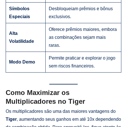
Símbolos
Desbloqueiam prêmios e bônus
Especiais
exclusivos.
Oferece prêmios maiores, embora
Alta
as combinações sejam mais
Volatilidade
raras.
Permite praticar e explorar o jogo
Modo Demo
sem riscos financeiros.
Como Maximizar os
Multiplicadores no Tiger
Os multiplicadores são uma das maiores vantagens do
Tiger
, aumentando seus ganhos em até 10x dependendo