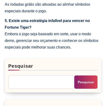
As rodadas grátis são ativadas ao alinhar símbolos
especiais durante o jogo.
5. Existe uma estratégia infalível para vencer no
Fortune Tiger?
Embora o jogo seja baseado em sorte, usar o modo
demo, gerenciar seu orçamento e conhecer os símbolos
especiais pode melhorar suas chances.
Pesquisar
Pesquisar