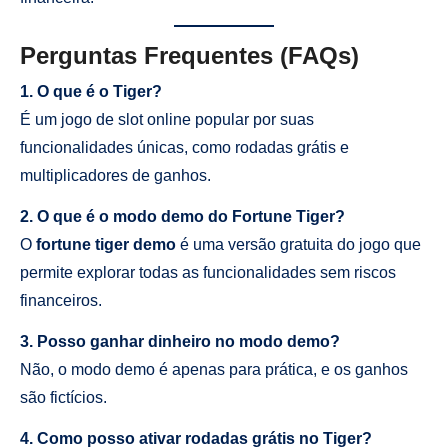
Perguntas Frequentes (FAQs)
1. O que é o Tiger?
É um jogo de slot online popular por suas
funcionalidades únicas, como rodadas grátis e
multiplicadores de ganhos.
2. O que é o modo demo do Fortune Tiger?
O
fortune tiger demo
é uma versão gratuita do jogo que
permite explorar todas as funcionalidades sem riscos
financeiros.
3. Posso ganhar dinheiro no modo demo?
Não, o modo demo é apenas para prática, e os ganhos
são fictícios.
4. Como posso ativar rodadas grátis no Tiger?