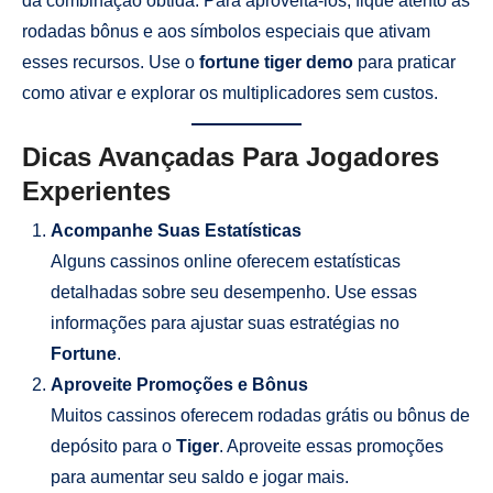
da combinação obtida. Para aproveitá-los, fique atento às
rodadas bônus e aos símbolos especiais que ativam
esses recursos. Use o
fortune tiger demo
para praticar
como ativar e explorar os multiplicadores sem custos.
Dicas Avançadas Para Jogadores
Experientes
Acompanhe Suas Estatísticas
Alguns cassinos online oferecem estatísticas
detalhadas sobre seu desempenho. Use essas
informações para ajustar suas estratégias no
Fortune
.
Aproveite Promoções e Bônus
Muitos cassinos oferecem rodadas grátis ou bônus de
depósito para o
Tiger
. Aproveite essas promoções
para aumentar seu saldo e jogar mais.