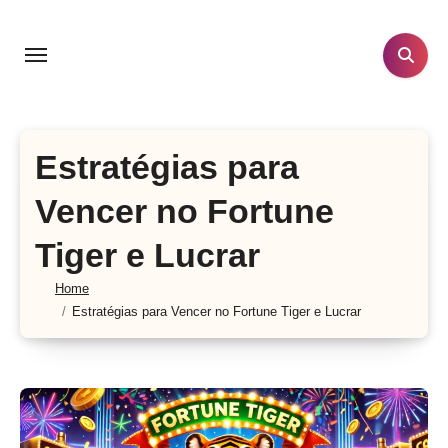
Skip
to
content
Estratégias para
Vencer no Fortune
Tiger e Lucrar
Home
Estratégias para Vencer no Fortune Tiger e Lucrar