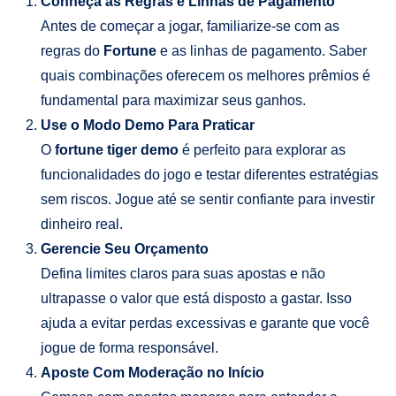
Conheça as Regras e Linhas de Pagamento
Antes de começar a jogar, familiarize-se com as
regras do
Fortune
e as linhas de pagamento. Saber
quais combinações oferecem os melhores prêmios é
fundamental para maximizar seus ganhos.
Use o Modo Demo Para Praticar
O
fortune tiger demo
é perfeito para explorar as
funcionalidades do jogo e testar diferentes estratégias
sem riscos. Jogue até se sentir confiante para investir
dinheiro real.
Gerencie Seu Orçamento
Defina limites claros para suas apostas e não
ultrapasse o valor que está disposto a gastar. Isso
ajuda a evitar perdas excessivas e garante que você
jogue de forma responsável.
Aposte Com Moderação no Início